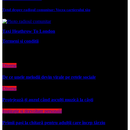
Totul despre radioul comunitar: Vocea cartierului tău
Taxi Heathrow To London
Termeni si conditii
radiolight.ro
Diverse
De ce unele melodii devin virale pe rețele sociale
Diverse
Protejează-ți auzul când asculți muzică la căști
Inspirație și dezvoltare personală
Primii pași la chitară pentru adulții care încep târziu