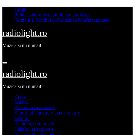
Skip
Home
to
Politica site-ului și condițiile de utilizare
content
Termeni și Condiții & Politică de Confidențialitate
radiolight.ro
Muzica si nu numai!
mar. aug. 4th, 2026
radiolight.ro
Muzica si nu numai!
Acasa
Muzica
Afaceri si Leadership
Sfaturi utile pentru viata de zi cu zi
Fashion
Tehnologie și inovații
Călătorii și explorare
Sustenabilitate și mediu