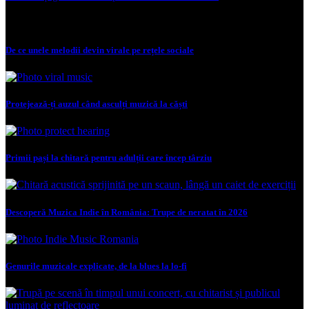
articole
Recent
De ce unele melodii devin virale pe rețele sociale
Protejează-ți auzul când asculți muzică la căști
Primii pași la chitară pentru adulții care încep târziu
Descoperă Muzica Indie în România: Trupe de neratat în 2026
Genurile muzicale explicate, de la blues la lo-fi